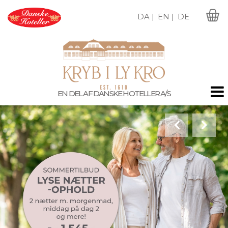
DA |
EN |
DE
M
EN DEL AF DANSKE HOTELLER A/S