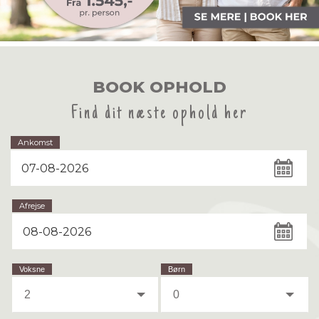
BOOK OPHOLD
Find dit næste ophold her
Ankomst
Afrejse
Voksne
Børn
2
0