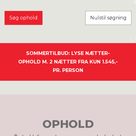
Nulstil søgning
SOMMERTILBUD: LYSE NÆTTER-
OPHOLD M. 2 NÆTTER FRA KUN 1.545,-
PR. PERSON
OPHOLD