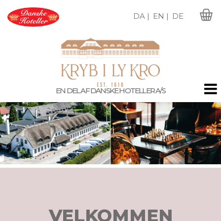
DA |
EN |
DE
M
EN DEL AF DANSKE HOTELLER A/S
VELKOMMEN