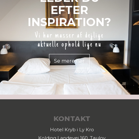
EFTER
INSPIRATION?
Vi har masser af dejlige
aktuelle ophold lige nu
Se mere her
KONTAKT
Hotel Kryb i Ly Kro
Kolding Landevej 160, Taulov